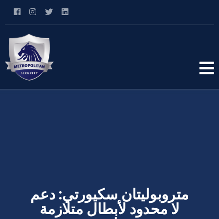
متروبوليتان سكيورتي: دعم
لا محدود لأبطال متلازمة