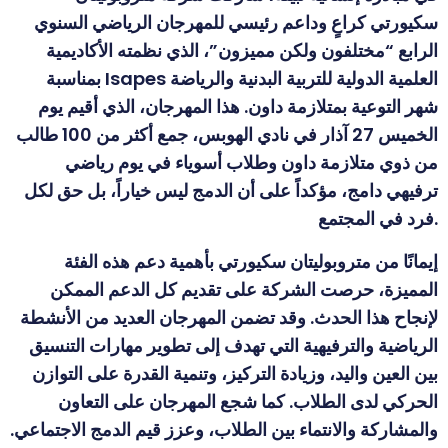
سكيورتي كراعٍ وداعم رئيسي للمهرجان الرياضي السنوي
الرابع “مختلفون ولكن مميزون”، الذي نظمته الأكاديمية
العلمية الدولية للتربية البدنية والرياضة
Isapes
بمناسبة
شهر التوعية بمتلازمة داون. هذا المهرجان، الذي أقيم يوم
الخميس 27 آذار في نادي الهوبس، جمع أكثر من 100 طالب
من ذوي متلازمة داون وطلاب أسوياء في يوم رياضي
ترفيهي دامج، مؤكداً على أن الدمج ليس خياراً، بل حق لكل
.
فرد في المجتمع
إيمانًا من متروبوليتان سكيورتي بأهمية دعم هذه الفئة
المميزة، حرصت الشركة على تقديم كل الدعم الممكن
لإنجاح هذا الحدث. وقد تضمن المهرجان العديد من الأنشطة
الرياضية والترفيهية التي تهدف إلى تطوير مهارات التنسيق
بين العين واليد، وزيادة التركيز، وتنمية القدرة على التوازن
الحركي لدى الطلاب. كما شجع المهرجان على التعاون
والمشاركة والانتماء بين الطلاب، وعزز قيم الدمج الاجتماعي
.