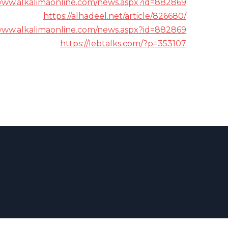
/www.alkalimaonline.com/news.aspx?id=882869
https://alhadeel.net/article/826680/
/www.alkalimaonline.com/news.aspx?id=882869
https://lebtalks.com/?p=353107