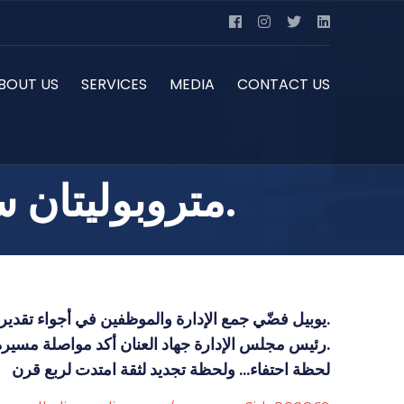
BOUT US
SERVICES
MEDIA
CONTACT US
متروبوليتان سكيورتي تحتفل بـ 25 عاماً من الريادة.
يوبيل فضّي جمع الإدارة والموظفين في أجواء تقدير وفرح، تخلّله تكريم خاص بتقديم أونصة فضة لكل موظف.
رئيس مجلس الإدارة جهاد العنان أكد مواصلة مسيرة الابتكار ودمج التكنولوجيا بخبرة الفريق.
لحظة احتفاء… ولحظة تجديد لثقة امتدت لربع قرن