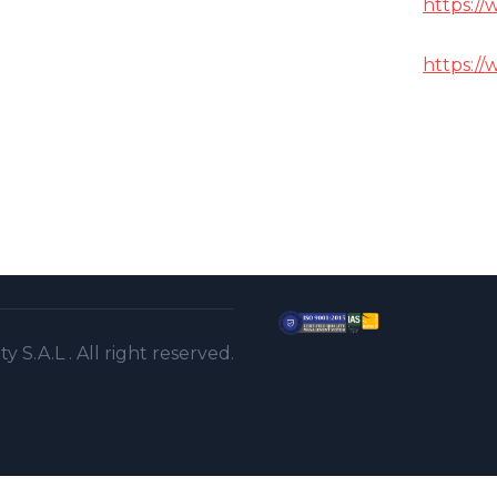
https:/
https:/
S.A.L . All right reserved.